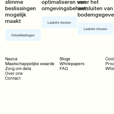
slimme
optimaliseren van
voor het
beslissingen
omgevingsbeheer
ontsluiten van
mogelijk
bodemgegeve
maakt
Laatste nieuws
Laatste nieuws
Ontwikkelingen
Nazca
Blogs
Cook
Maatschappelijke waarde
Whitepapers
Priv
Zorg om data
FAQ
Whis
Over ons
Contact